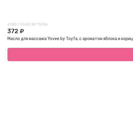
01352 / YOVEE BY TOYFA
372 ₽
Масло для массажа Yovee by Toyfa, с ароматом яблока и кориц