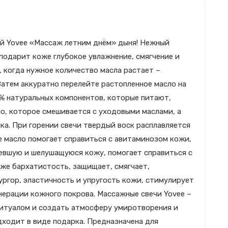
ой Yovee «Массаж летним днём» дыня! Нежный
подарит коже глубокое увлажнение, смягчение и
, когда нужное количество масла растает –
Затем аккуратно перелейте растопленное масло на
0% натуральных компонентов, которые питают,
ло, которое смешивается с уходовыми маслами, а
ка. При горении свечи твердый воск расплавляется
е масло помогает справиться с авитаминозом кожи,
бевшую и шелушащуюся кожу, помогает справиться с
же бархатистость, защищает, смягчает,
ргор, эластичность и упругость кожи, стимулирует
енерации кожного покрова. Массажные свечи Yovee –
ритуалом и создать атмосферу умиротворения и
дходит в виде подарка. Предназначена для