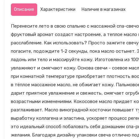
Описание
Характеристики
Наличие в магазинах
Перенесите лето в свою спальню с массажной спа-свеч
фруктовый аромат создаст настроение, а теплое масло 
расслабление. Как использовать? Просто зажгите свечу
погасите, подождите 1-2 секунды, пока масло остынет. 
ладонь или тело и массируйте кожу. Изготовлена из 10
увлажняют и смягчают кожу. Основа свечи - соевое мас
при комнатной температуре приобретает плотность вос
в тёплое массажное масло, не обжигает кожу. Пальмово
дарит приятное увлажнение и свежесть, смягчает огру
возрастными изменениями. Кокосовое масло придает ко
разглаживает. Масло виноградной косточки повышает ту
выработку коллагена и эластина, ускоряет процесс рег
это идеальный способ побаловать себя домашним спа-
желания. Благодаря дизайну упаковки свеча отлично по