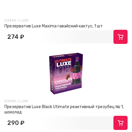
03443 / LUXE
Презерватив Luxe Maxima гавайский кактус, 1 шт
274 ₽
03069 / LUXE
Презерватив Luxe Black Utimate реактивный трезубец № 1,
шоколад
290 ₽