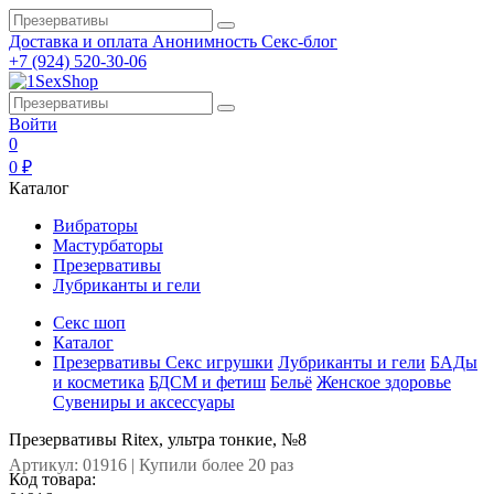
Доставка и оплата
Анонимность
Секс-блог
+7 (924) 520-30-06
Войти
0
0 ₽
Каталог
Вибраторы
Мастурбаторы
Презервативы
Лубриканты и гели
Секс шоп
Каталог
Презервативы
Секс игрушки
Лубриканты и гели
БАДы
и косметика
БДСМ и фетиш
Бельё
Женское здоровье
Сувениры и аксессуары
Презервативы Ritex, ультра тонкие, №8
Артикул: 01916 | Купили более 20 раз
Код товара: