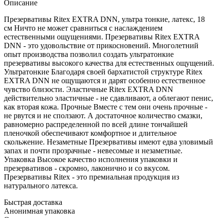
Описание
Презервативы Ritex EXTRA DNN, ультра тонкие, латекс, 18
см Ничто не может сравниться с наслаждением
естественными ощущениями. Презервативы Ritex EXTRA
DNN - это удовольствие от прикосновений. Многолетний
опыт производства позволил создать ультратонкие
презервативы высокого качества для естественных ощущений.
Ультратонкие Благодаря своей бархатистой структуре Ritex
EXTRA DNN не ощущаются и дарят особенно естественное
чувство близости. Эластичные Ritex EXTRA DNN
действительно эластичные - не сдавливают, а облегают пенис,
как вторая кожа. Прочные Вместе с тем они очень прочные -
не рвутся и не сползают. А достаточное количество смазки,
равномерно распределенной по всей длине тончайшей
пленочкой обеспечивают комфортное и длительное
скольжение. Незаметные Презервативы имеют едва уловимый
запах и почти прозрачные - невесомые и незаметные.
Упаковка Высокое качество исполнения упаковки и
презервативов - скромно, лаконично и со вкусом.
Презервативы Ritex - это премиальная продукция из
натурального латекса.
Быстрая доставка
Анонимная упаковка