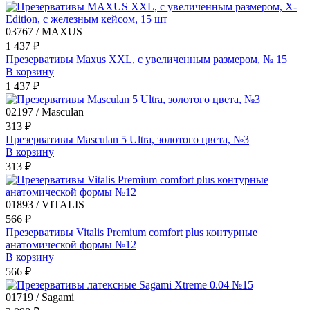
03767 / MAXUS
1 437 ₽
Презервативы Maxus XXL, с увеличенным размером, № 15
В корзину
1 437 ₽
02197 / Masculan
313 ₽
Презервативы Masculan 5 Ultra, золотого цвета, №3
В корзину
313 ₽
01893 / VITALIS
566 ₽
Презервативы Vitalis Premium comfort plus контурные
анатомической формы №12
В корзину
566 ₽
01719 / Sagami