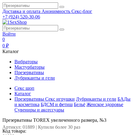
Доставка и оплата
Анонимность
Секс-блог
+7 (924) 520-30-06
Войти
0
0 ₽
Каталог
Вибраторы
Мастурбаторы
Презервативы
Лубриканты и гели
Секс шоп
Каталог
Презервативы
Секс игрушки
Лубриканты и гели
БАДы
и косметика
БДСМ и фетиш
Бельё
Женское здоровье
Сувениры и аксессуары
Презервативы TOREX увеличенного размера, №3
Артикул: 01889 | Купили более 30 раз
Код товара: