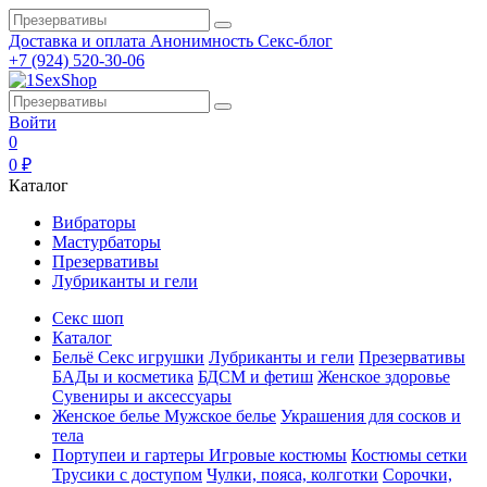
Доставка и оплата
Анонимность
Секс-блог
+7 (924) 520-30-06
Войти
0
0 ₽
Каталог
Вибраторы
Мастурбаторы
Презервативы
Лубриканты и гели
Секс шоп
Каталог
Бельё
Секс игрушки
Лубриканты и гели
Презервативы
БАДы и косметика
БДСМ и фетиш
Женское здоровье
Сувениры и аксессуары
Женское белье
Мужское белье
Украшения для сосков и
тела
Портупеи и гартеры
Игровые костюмы
Костюмы сетки
Трусики с доступом
Чулки, пояса, колготки
Сорочки,