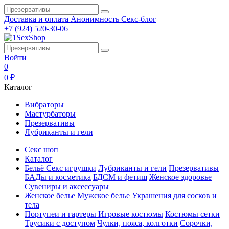
Доставка и оплата
Анонимность
Секс-блог
+7 (924) 520-30-06
Войти
0
0 ₽
Каталог
Вибраторы
Мастурбаторы
Презервативы
Лубриканты и гели
Секс шоп
Каталог
Бельё
Секс игрушки
Лубриканты и гели
Презервативы
БАДы и косметика
БДСМ и фетиш
Женское здоровье
Сувениры и аксессуары
Женское белье
Мужское белье
Украшения для сосков и
тела
Портупеи и гартеры
Игровые костюмы
Костюмы сетки
Трусики с доступом
Чулки, пояса, колготки
Сорочки,