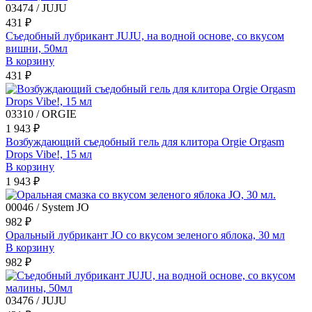
03474 / JUJU
431 ₽
Съедобный лубрикант JUJU, на водной основе, со вкусом
вишни, 50мл
В корзину
431 ₽
03310 / ORGIE
1 943 ₽
Возбуждающий съедобный гель для клитора Orgie Orgasm
Drops Vibe!, 15 мл
В корзину
1 943 ₽
00046 / System JO
982 ₽
Оральный лубрикант JO со вкусом зеленого яблока, 30 мл
В корзину
982 ₽
03476 / JUJU