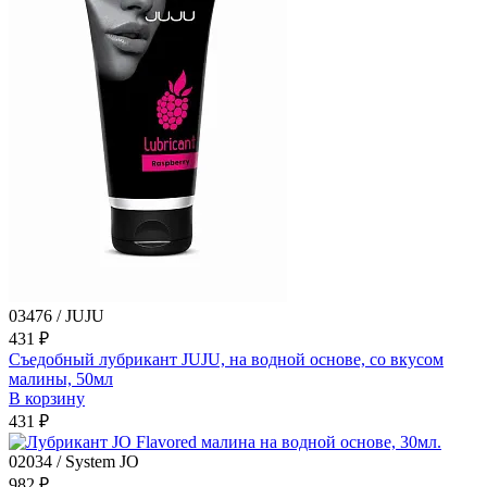
03476 / JUJU
431 ₽
Съедобный лубрикант JUJU, на водной основе, со вкусом
малины, 50мл
В корзину
431 ₽
02034 / System JO
982 ₽