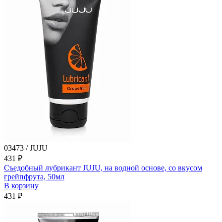
03473 / JUJU
431 ₽
Съедобный лубрикант JUJU, на водной основе, со вкусом
грейпфрута, 50мл
В корзину
431 ₽