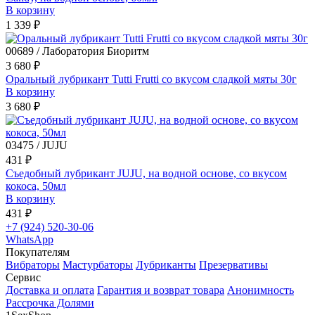
В корзину
1 339 ₽
00689 / Лаборатория Биоритм
3 680 ₽
Оральный лубрикант Tutti Frutti со вкусом сладкой мяты 30г
В корзину
3 680 ₽
03475 / JUJU
431 ₽
Съедобный лубрикант JUJU, на водной основе, со вкусом
кокоса, 50мл
В корзину
431 ₽
+7 (924) 520-30-06
WhatsApp
Покупателям
Вибраторы
Мастурбаторы
Лубриканты
Презервативы
Сервис
Доставка и оплата
Гарантия и возврат товара
Анонимность
Рассрочка Долями