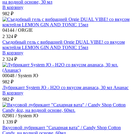
на водной основе, 30 мл
В корзину
982 ₽
04144 / ORGIE
2 324 ₽
Съедобный гель с вибрацией Orgie DUAL VIBE! со вкусом
коктейля LEMON GIN AND TONIC 15мл
В корзину
2 324 ₽
00048 / System JO
982 ₽
Лубрикант System JO - H2O со вкусом ананаса, 30 мл Ананас
В корзину
982 ₽
02981 / System JO
1 339 ₽
Вкусовой лубрикант "Сахарная вата" / Candy Shop Cotton
Candy, на водной основе, 60мл.