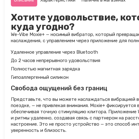
Описание
Характеристики
Наличие в магазинах
Хотите удовольствие, кот
куда угодно?
We-Vibe Moxie+ — носимый вибратор, который превраща
наслаждения, с управлением через приложение для полн
Удаленное управление через Bluetooth
До 2 часов непрерывного удовольствия
Полностью магнитная зарядка
Гипоаллергенный силикон
Свобода ощущений без границ
Представьте, что вы можете наслаждаться вибрацией в 
поездке, — не привлекая внимания. Moxie+ фиксируется 
обеспечивая точную стимуляцию клитора. Приложение 
и ритмы удаленно, создавая связь с партнером на расс
настроение. Это не просто устройство — это способ ин
уверенность и близость.