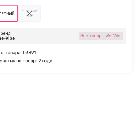
Черный
Мятный
0 ₽
Бренд
Все товары We-Vibe
We-Vibe
д товара:
03891
рантия на товар:
2 года