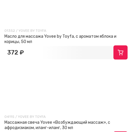
01352 / YOVEE BY TOYFA
Масло для массажа Yovee by Toyfa, с ароматом яблока и
корицы, 50 мл
372 ₽
04115 / YOVEE BY TOYFA
Массажная свеча Yovee «Возбуждающий массаж», с
афродизиаком, иланг-иланг, 30 мл