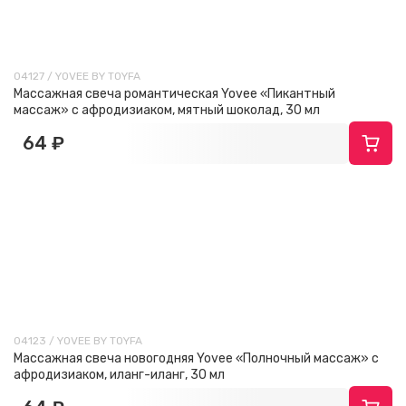
04127 / YOVEE BY TOYFA
Массажная свеча романтическая Yovee «Пикантный
массаж» с афродизиаком, мятный шоколад, 30 мл
64 ₽
04123 / YOVEE BY TOYFA
Массажная свеча новогодняя Yovee «Полночный массаж» с
афродизиаком, иланг-иланг, 30 мл