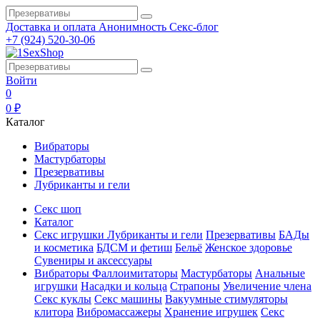
Доставка и оплата
Анонимность
Секс-блог
+7 (924) 520-30-06
Войти
0
0 ₽
Каталог
Вибраторы
Мастурбаторы
Презервативы
Лубриканты и гели
Секс шоп
Каталог
Секс игрушки
Лубриканты и гели
Презервативы
БАДы
и косметика
БДСМ и фетиш
Бельё
Женское здоровье
Сувениры и аксессуары
Вибраторы
Фаллоимитаторы
Мастурбаторы
Анальные
игрушки
Насадки и кольца
Страпоны
Увеличение члена
Секс куклы
Секс машины
Вакуумные стимуляторы
клитора
Вибромассажеры
Хранение игрушек
Секс