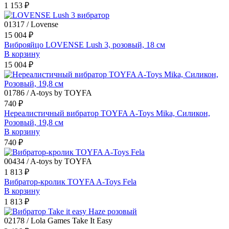
1 153 ₽
01317 / Lovense
15 004 ₽
Виброяйцо LOVENSE Lush 3, розовый, 18 см
В корзину
15 004 ₽
01786 / A-toys by TOYFA
740 ₽
Нереалистичный вибратор TOYFA A-Toys Mika, Силикон,
Розовый, 19,8 см
В корзину
740 ₽
00434 / A-toys by TOYFA
1 813 ₽
Вибратор-кролик TOYFA A-Toys Fela
В корзину
1 813 ₽
02178 / Lola Games Take It Easy