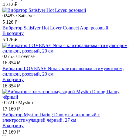
4 312 ₽
02483 / Satisfyer
5 126 ₽
Вибратор Satisfyer Hot Lover Connect App, розовый
В корзину
5 126 ₽
02753 / Lovense
16 854 ₽
Вибратор LOVENSE Nora с клиторальным стимулятором,
силикон, розовый, 20 см
В корзину
16 854 ₽
01721 / Mystim
17 169 ₽
Вибратор Mystim Daring Danny силиконовый с
электростимуляцией чёрный, 27 см
В корзину
17 169 ₽