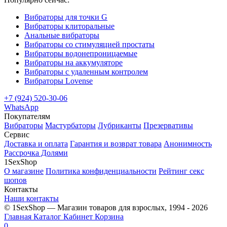
Вибраторы для точки G
Вибраторы клиторальные
Анальные вибраторы
Вибраторы со стимуляцией простаты
Вибраторы водонепроницаемые
Вибраторы на аккумуляторе
Вибраторы с удаленным контролем
Вибраторы Lovense
+7 (924) 520-30-06
WhatsApp
Покупателям
Вибраторы
Мастурбаторы
Лубриканты
Презервативы
Сервис
Доставка и оплата
Гарантия и возврат товара
Анонимность
Рассрочка Долями
1SexShop
О магазине
Политика конфиденциальности
Рейтинг секс
шопов
Контакты
Наши контакты
© 1SexShop — Магазин товаров для взрослых, 1994 - 2026
Главная
Каталог
Кабинет
Корзина
0