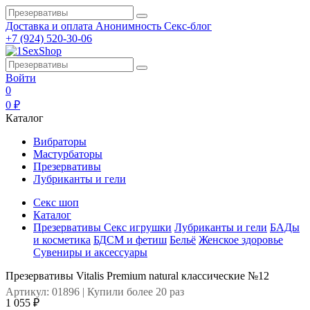
Доставка и оплата
Анонимность
Секс-блог
+7 (924) 520-30-06
Войти
0
0 ₽
Каталог
Вибраторы
Мастурбаторы
Презервативы
Лубриканты и гели
Секс шоп
Каталог
Презервативы
Секс игрушки
Лубриканты и гели
БАДы
и косметика
БДСМ и фетиш
Бельё
Женское здоровье
Сувениры и аксессуары
Презервативы Vitalis Premium natural классические №12
Артикул: 01896 | Купили более 20 раз
1 055 ₽