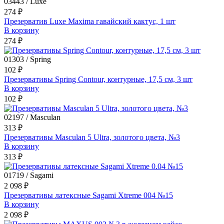
03443 / Luxe
274 ₽
Презерватив Luxe Maxima гавайский кактус, 1 шт
В корзину
274 ₽
01303 / Spring
102 ₽
Презервативы Spring Contour, контурные, 17,5 см, 3 шт
В корзину
102 ₽
02197 / Masculan
313 ₽
Презервативы Masculan 5 Ultra, золотого цвета, №3
В корзину
313 ₽
01719 / Sagami
2 098 ₽
Презервативы латексные Sagami Xtreme 004 №15
В корзину
2 098 ₽